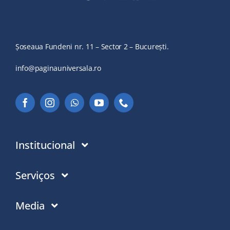
Șoseaua Fundeni nr. 11 – Sector 2 – București.
info@paginauniversala.ro
Institucional
Instituție
Serviços
În ce credem
Donații
Media
Politica de Privacitate
Adrese în România