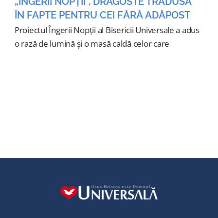
„ÎNGERII NOPȚII”, DRAGOSTE TRADUSĂ
ÎN FAPTE PENTRU CEI FĂRĂ ADĂPOST
Proiectul Îngerii Nopții al Bisericii Universale a adus
o rază de lumină și o masă caldă celor care