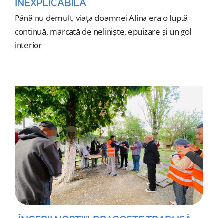
INEXPLICABILĂ
Până nu demult, viața doamnei Alina era o luptă
continuă, marcată de neliniște, epuizare și un gol
interior