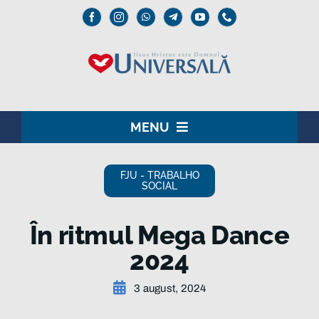
Skip
to
content
MENU
ACASĂ
FJU - TRABALHO
SOCIAL
DOMNUL IISUS
În ritmul Mega Dance
INSTITUȚIONAL
2024
UNIVERSALĂ
3 august, 2024
MEDIA