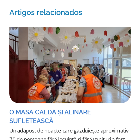
Artigos relacionados
O MASĂ CALDĂ ȘI ALINARE
SUFLETEASCĂ
Un adăpost de noapte care găzduiește aproximativ
70 de persoane fără locuință și fără venituri a fost