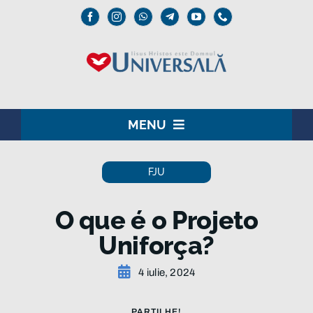
Skip
to
content
MENU
ACASĂ
FJU
DOMNUL IISUS
O que é o Projeto
INSTITUȚIONAL
Uniforça?
UNIVERSALĂ
4 iulie, 2024
MEDIA
PARTILHE!