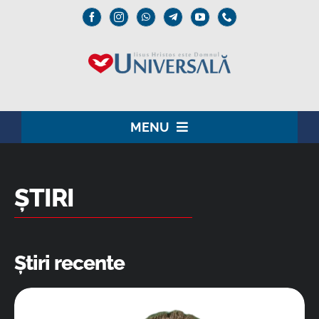
Skip
to
content
MENU
ACASĂ
ȘTIRI
DOMNUL IISUS
INSTITUȚIONAL
Știri recente
UNIVERSALĂ
MEDIA