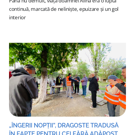
Până nu demult, viața doamnei Alina era o luptă
continuă, marcată de neliniște, epuizare și un gol
interior
„ÎNGERII NOPȚII”, DRAGOSTE TRADUSĂ
ÎN FAPTE PENTRU CEI FĂRĂ ADĂPOST