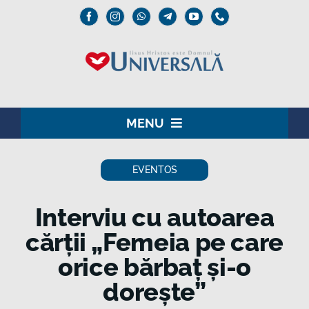
Skip
to
content
MENU
ACASĂ
EVENTOS
DOMNUL IISUS
Interviu cu autoarea
INSTITUȚIONAL
cărții „Femeia pe care
orice bărbaț și-o
UNIVERSALĂ
dorește”
MEDIA