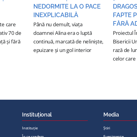
NEDORMITE LA O PACE
DRAGOS
INEXPLICABILĂ
FAPTE 
FĂRĂ A
te care
Până nu demult, viața
tiv 70 de
doamnei Alina era o luptă
Proiectul Î
ță și fără
continuă, marcată de neliniște,
Bisericii U
epuizare și un gol interior
rază de lu
celor care
Instituțional
Media
Instituție
Știri
În ce credem
Evenimente