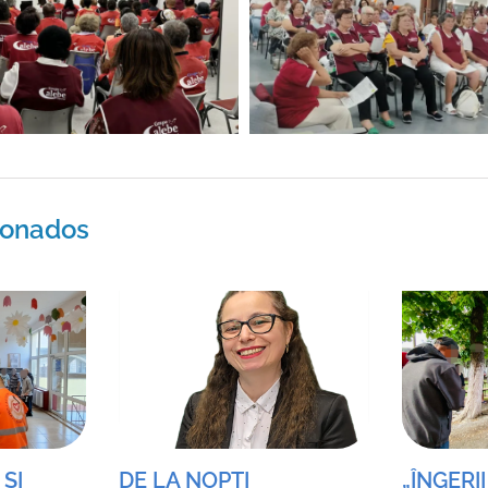
cionados
ȘI
DE LA NOPȚI
„ÎNGERII