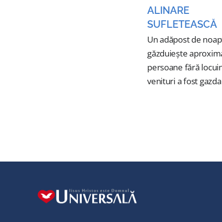
ALINARE
SUFLETEASCĂ
Un adăpost de noap
găzduiește aproxima
persoane fără locuin
venituri a fost gazda