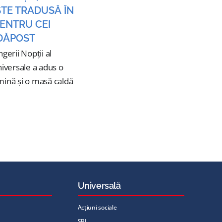
TE TRADUSĂ ÎN
PENTRU CEI
DĂPOST
ngerii Nopții al
niversale a adus o
mină și o masă caldă
Universală
Acțiuni sociale
ȘBI