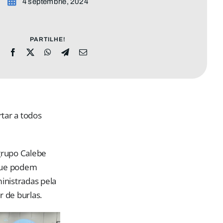
4 septembrie, 2024
PARTILHE!
tar a todos
 grupo Calebe
 que podem
inistradas pela
r de burlas.