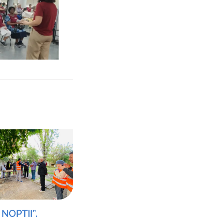
 NOPȚII”,