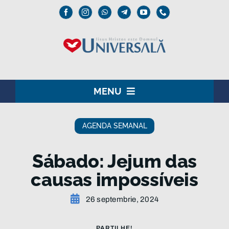
Skip
to
content
MENU
ACASĂ
AGENDA SEMANAL
DOMNUL IISUS
Sábado: Jejum das
INSTITUȚIONAL
causas impossíveis
UNIVERSALĂ
26 septembrie, 2024
MEDIA
PARTILHE!