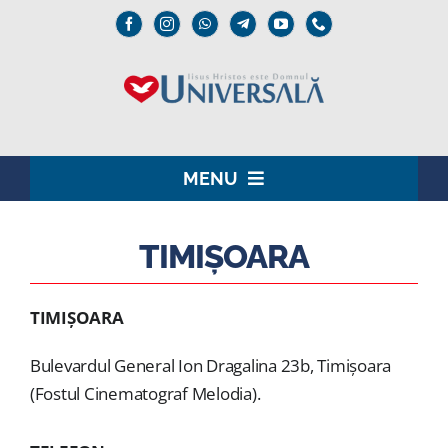
Skip
to
content
MENU
ACASĂ
TIMIȘOARA
DOMNUL IISUS
TIMIȘOARA
INSTITUȚIONAL
Bulevardul General Ion Dragalina 23b, Timișoara
UNIVERSALĂ
(Fostul Cinematograf Melodia).
MEDIA