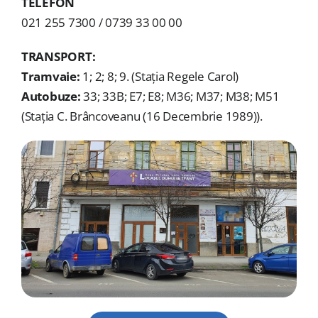
TELEFON
021 255 7300 / 0739 33 00 00
ADRESE
TRANSPORT:
DONAȚII
Tramvaie:
1; 2; 8; 9. (Stația Regele Carol)
Autobuze:
33; 33B; E7; E8; M36; M37; M38; M51
Cautare...
(Stația C. Brâncoveanu (16 Decembrie 1989)).