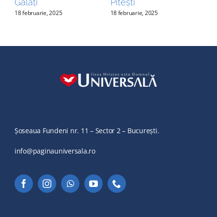
Galați
Pitești
Br
18 februarie, 2025
18 februarie, 2025
18 f
Șoseaua Fundeni nr. 11 – Sector 2 – București.
info@paginauniversala.ro